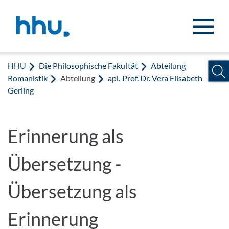
Zum Inhalt springen
Zur Suche springen
HHU
Die Philosophische Fakultät
Abteilung
Romanistik
Abteilung
apl. Prof. Dr. Vera Elisabeth
Gerling
Erinnerung als
Übersetzung -
Übersetzung als
Erinnerung