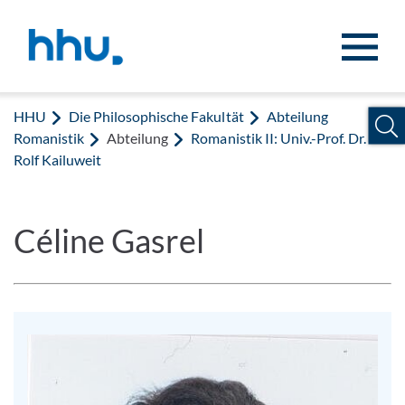
Zum Inhalt springen
Zur Suche springen
HHU
Die Philosophische Fakultät
Abteilung
Romanistik
Abteilung
Romanistik II: Univ.-Prof. Dr.
Rolf Kailuweit
Céline Gasrel